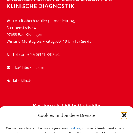
KLINISCHE DIAGNOSTIK
Dr. Elisabeth Müller (Firmenleitung)
Steubenstraße 4
97688 Bad Kissingen
Wir sind Montag bis Freitag: 09–19 Uhr für Sie da!
Telefon: +49 (0)971 7202 505
tfa@laboklin.com
laboklin.de
Karriere als TFA bei Laboklin
– Alle Stellenausschreibungen
Cookies und andere Dienste
Wir verwenden wir Technologien wie
Cookies
, um Geräteinformationen