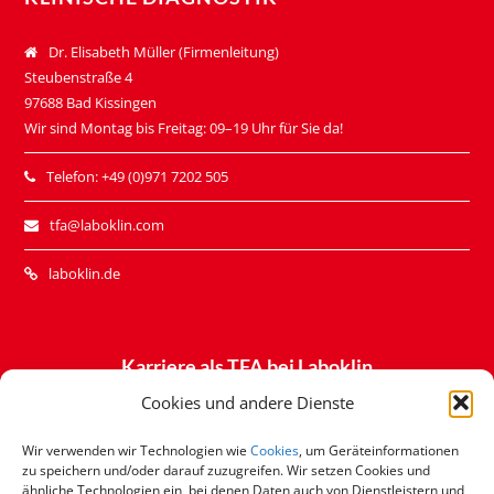
Dr. Elisabeth Müller (Firmenleitung)
Steubenstraße 4
97688 Bad Kissingen
Wir sind Montag bis Freitag: 09–19 Uhr für Sie da!
Telefon: +49 (0)971 7202 505
tfa@laboklin.com
laboklin.de
Karriere als TFA bei Laboklin
– Alle Stellenausschreibungen
Cookies und andere Dienste
Wir verwenden wir Technologien wie
Cookies
, um Geräteinformationen
zu speichern und/oder darauf zuzugreifen. Wir setzen Cookies und
ähnliche Technologien ein, bei denen Daten auch von Dienstleistern und