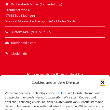
Dr. Elisabeth Müller (Firmenleitung)
Steubenstraße 4
97688 Bad Kissingen
Wir sind Montag bis Freitag: 09–19 Uhr für Sie da!
Telefon: +49 (0)971 7202 505
tfa@laboklin.com
laboklin.de
Karriere als TFA bei Laboklin
– Alle Stellenausschreibungen
Cookies und andere Dienste
Wir verwenden wir Technologien wie
Cookies
, um Geräteinformationen
zu speichern und/oder darauf zuzugreifen. Wir setzen Cookies und
ähnliche Technologien ein, bei denen Daten auch von Dienstleistern und
deren Subunternehmern außerhalb des Europäischen Wirtschaftsraums