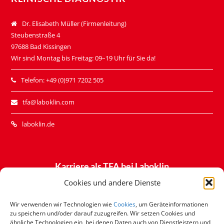
Dr. Elisabeth Müller (Firmenleitung)
Steubenstraße 4
97688 Bad Kissingen
Wir sind Montag bis Freitag: 09–19 Uhr für Sie da!
Telefon: +49 (0)971 7202 505
tfa@laboklin.com
laboklin.de
Karriere als TFA bei Laboklin
– Alle Stellenausschreibungen
Cookies und andere Dienste
Wir verwenden wir Technologien wie
Cookies
, um Geräteinformationen
zu speichern und/oder darauf zuzugreifen. Wir setzen Cookies und
ähnliche Technologien ein, bei denen Daten auch von Dienstleistern und